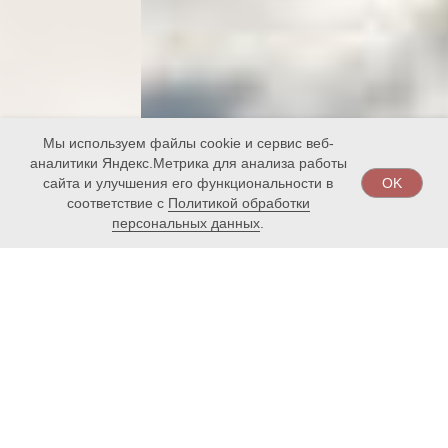
Мы используем файлы cookie и сервис веб-
аналитики Яндекс.Метрика для анализа работы
OK
сайта и улучшения его функциональности в
соответствие с
Политикой обработки
ОСТАЛИСЬ
персональных данных
.
вопросы?
Оставьте свои контактные
данные и мы свяжемся
с вами в ближайшее время.
+7